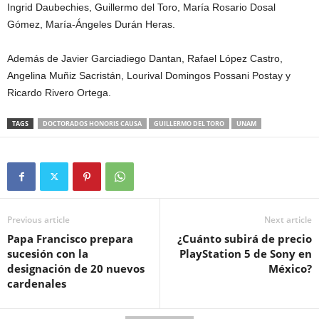
Ingrid Daubechies, Guillermo del Toro, María Rosario Dosal
Gómez, María-Ángeles Durán Heras.
Además de Javier Garciadiego Dantan, Rafael López Castro,
Angelina Muñiz Sacristán, Lourival Domingos Possani Postay y
Ricardo Rivero Ortega.
TAGS
DOCTORADOS HONORIS CAUSA
GUILLERMO DEL TORO
UNAM
Previous article
Next article
Papa Francisco prepara
¿Cuánto subirá de precio
sucesión con la
PlayStation 5 de Sony en
designación de 20 nuevos
México?
cardenales