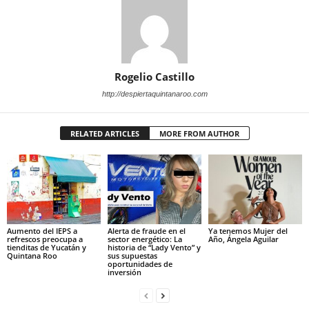
Rogelio Castillo
http://despiertaquintanaroo.com
RELATED ARTICLES
MORE FROM AUTHOR
Aumento del IEPS a
Alerta de fraude en el
Ya tenemos Mujer del
refrescos preocupa a
sector energético: La
Año, Ángela Aguilar
tienditas de Yucatán y
historia de “Lady Vento” y
Quintana Roo
sus supuestas
oportunidades de
inversión