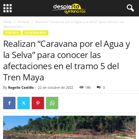
Home
Portada
Realizan “Caravana por el Agua y la Selva” para conocer las
afectaciones...
PORTADA
QUINTANA ROO
Realizan “Caravana por el Agua y
la Selva” para conocer las
afectaciones en el tramo 5 del
Tren Maya
By
Rogelio Castillo
-
22 de octubre de 2022
186
0