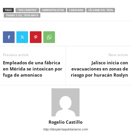
TAGS
"SOS CENOTES"
AMBIENTALISTAS
CARAVANA
SÉLVAME DEL TREN
TRAMO 5 DEL TREN MAYA
Previous article
Next article
Empleados de una fábrica
Jalisco inicia con
en Mérida se intoxican por
evacuaciones en zonas de
fuga de amoniaco
riesgo por huracán Roslyn
Rogelio Castillo
http://despiertaquintanaroo.com