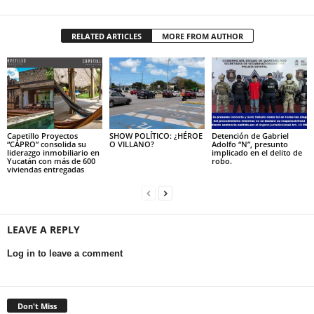
RELATED ARTICLES
MORE FROM AUTHOR
Capetillo Proyectos
SHOW POLÍTICO: ¿HÉROE
Detención de Gabriel
“CAPRO” consolida su
O VILLANO?
Adolfo “N”, presunto
liderazgo inmobiliario en
implicado en el delito de
Yucatán con más de 600
robo.
viviendas entregadas
LEAVE A REPLY
Log in to leave a comment
Don't Miss