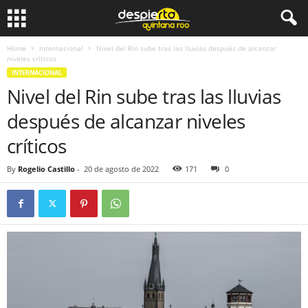
Home
Internacional
Nivel del Rin sube tras las lluvias después de alcanzar
niveles críticos
INTERNACIONAL
Nivel del Rin sube tras las lluvias
después de alcanzar niveles
críticos
By
Rogelio Castillo
-
20 de agosto de 2022
171
0