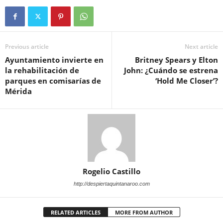
Previous article
Next article
Ayuntamiento invierte en
Britney Spears y Elton
la rehabilitación de
John: ¿Cuándo se estrena
parques en comisarías de
‘Hold Me Closer’?
Mérida
Rogelio Castillo
http://despiertaquintanaroo.com
RELATED ARTICLES
MORE FROM AUTHOR