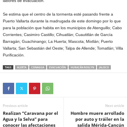
labores de evacuación.
Se estima que el centro de la tormenta esté pasando frente a
Puerto Vallarta durante la madrugada de este domingo por lo que
para la población que habita en los municipios de Atenguillo; Cabo
Corrientes; Casimiro Castillo; Cihuatlán; Cuautitlán de García
Barragán; Guachinango; La Huerta; Mascota; Mixtlán; Puerto
Vallarta; San Sebastián del Oeste; Talpa de Allende; Tomatlán; Villa
Purificación.
TAGS
ALERTA
CONAGUA
EVACUACIÓN
HURACÁN ROSLYN
JALISCO
Previous article
Next article
Realizan “Caravana por el
Hombre muere arrollado
Agua y la Selva” para
por auto y tráiler en la
conocer las afectaciones
salida Mérida-Cancún