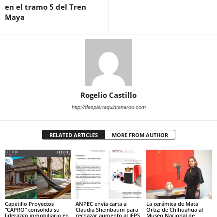
en el tramo 5 del Tren
Maya
Rogelio Castillo
http://despiertaquintanaroo.com
RELATED ARTICLES
MORE FROM AUTHOR
Capetillo Proyectos
ANPEC envía carta a
La cerámica de Mata
“CAPRO” consolida su
Claudia Sheinbaum para
Ortiz: de Chihuahua al
liderazgo inmobiliario en
rechazar aumento al IEPS
Museo Nacional de