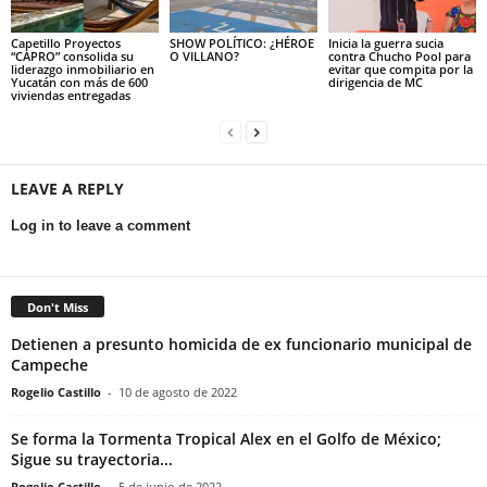
Capetillo Proyectos
SHOW POLÍTICO: ¿HÉROE
Inicia la guerra sucia
“CAPRO” consolida su
O VILLANO?
contra Chucho Pool para
liderazgo inmobiliario en
evitar que compita por la
Yucatán con más de 600
dirigencia de MC
viviendas entregadas
LEAVE A REPLY
Log in to leave a comment
Don't Miss
Detienen a presunto homicida de ex funcionario municipal de
Campeche
Rogelio Castillo
-
10 de agosto de 2022
Se forma la Tormenta Tropical Alex en el Golfo de México;
Sigue su trayectoria...
Rogelio Castillo
-
5 de junio de 2022