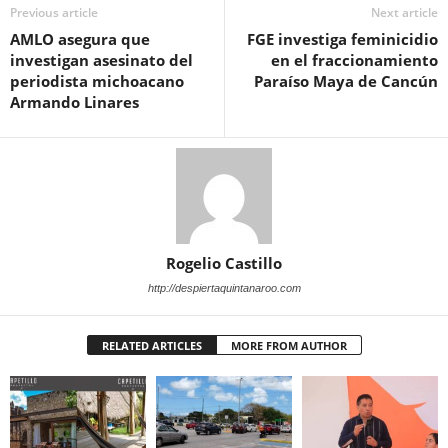
Previous article
Next article
AMLO asegura que
FGE investiga feminicidio
investigan asesinato del
en el fraccionamiento
periodista michoacano
Paraíso Maya de Cancún
Armando Linares
Rogelio Castillo
http://despiertaquintanaroo.com
RELATED ARTICLES
MORE FROM AUTHOR