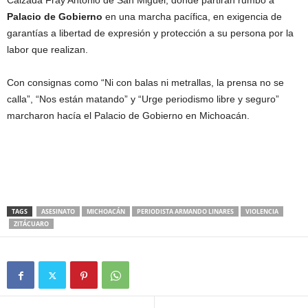
Calzada Fray Antonio de San Miguel, donde partirán rumbo a
Palacio de Gobierno
en una marcha pacífica, en exigencia de
garantías a libertad de expresión y protección a su persona por la
labor que realizan.
Con consignas como “Ni con balas ni metrallas, la prensa no se
calla”, “Nos están matando” y “Urge periodismo libre y seguro”
marcharon hacía el Palacio de Gobierno en Michoacán.
TAGS
ASESINATO
MICHOACÁN
PERIODISTA ARMANDO LINARES
VIOLENCIA
ZITÁCUARO