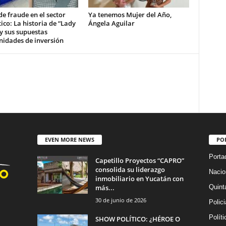
de fraude en el sector
Ya tenemos Mujer del Año,
ico: La historia de “Lady
Ángela Aguilar
y sus supuestas
nidades de inversión
EVEN MORE NEWS
PO
Porta
Capetillo Proyectos “CAPRO”
consolida su liderazgo
Nacio
inmobiliario en Yucatán con
más...
Quint
30 de junio de 2026
Polic
Políti
SHOW POLÍTICO: ¿HÉROE O