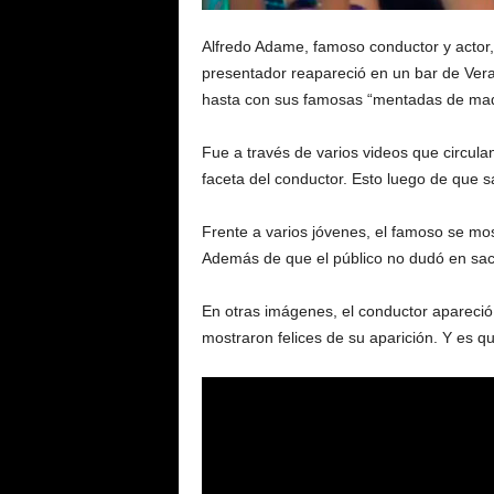
Alfredo Adame, famoso conductor y actor
presentador reapareció en un bar de Vera
hasta con sus famosas “mentadas de mad
Fue a través de varios videos que circula
faceta del conductor. Esto luego de que 
​Frente a varios jóvenes, el famoso se mo
Además de que el público no dudó en sac
En otras imágenes, el conductor apareció
mostraron felices de su aparición. Y es qu