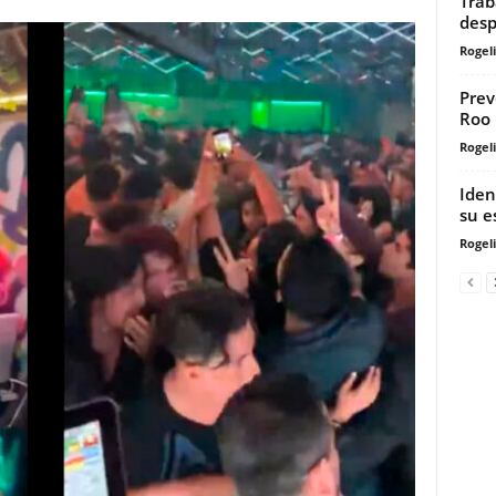
Trab
desp
Rogeli
Prev
Roo
Rogeli
Iden
su e
Rogeli