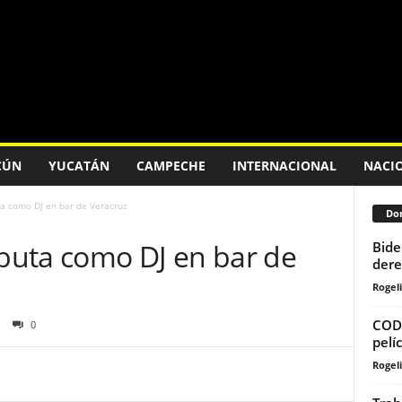
CÚN
YUCATÁN
CAMPECHE
INTERNACIONAL
NACI
a como DJ en bar de Veracruz
Don
buta como DJ en bar de
Bide
dere
Rogeli
CODA
0
pelí
Rogeli