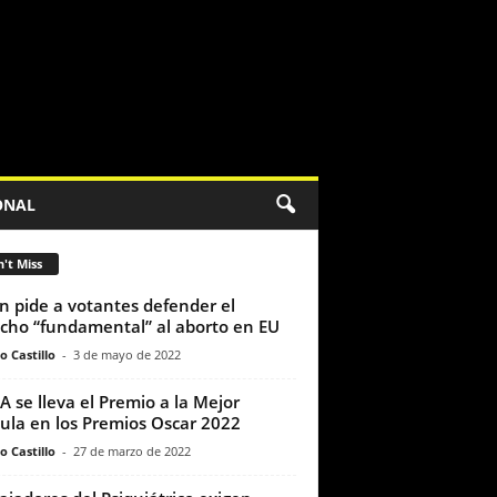
ONAL
't Miss
n pide a votantes defender el
cho “fundamental” al aborto en EU
o Castillo
-
3 de mayo de 2022
 se lleva el Premio a la Mejor
cula en los Premios Oscar 2022
o Castillo
-
27 de marzo de 2022