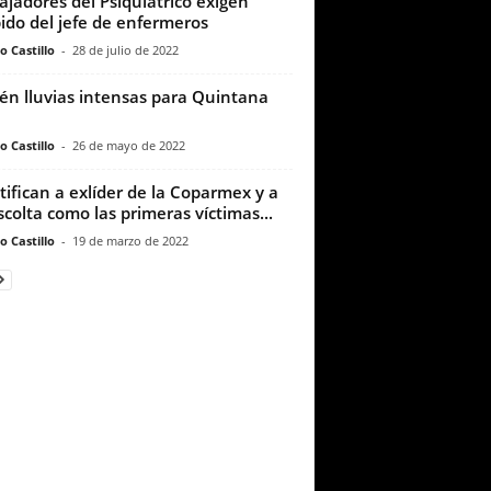
ajadores del Psiquiátrico exigen
ido del jefe de enfermeros
o Castillo
-
28 de julio de 2022
én lluvias intensas para Quintana
o Castillo
-
26 de mayo de 2022
tifican a exlíder de la Coparmex y a
scolta como las primeras víctimas...
o Castillo
-
19 de marzo de 2022