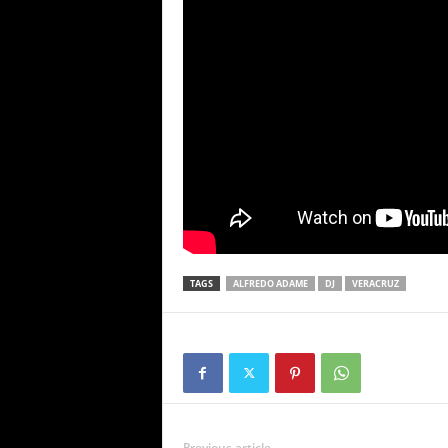
TAGS
ALFREDO ADAME
DJ
VERACRUZ
Previous article