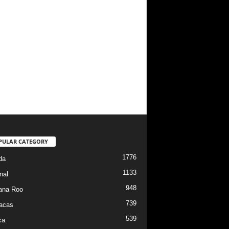
PULAR CATEGORY
1776
da
1133
nal
948
ana Roo
739
iacas
539
ca