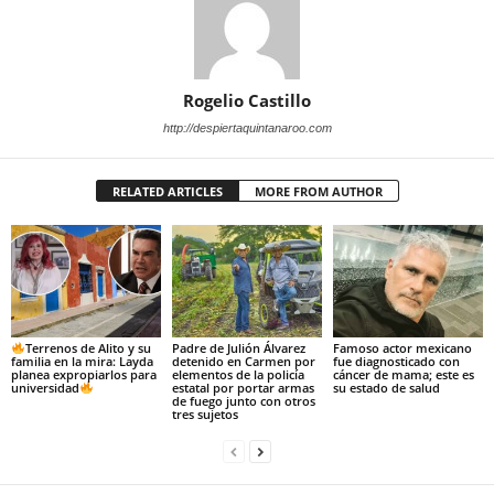
Rogelio Castillo
http://despiertaquintanaroo.com
RELATED ARTICLES
MORE FROM AUTHOR
Terrenos de Alito y su
Padre de Julión Álvarez
Famoso actor mexicano
familia en la mira: Layda
detenido en Carmen por
fue diagnosticado con
planea expropiarlos para
elementos de la policía
cáncer de mama; este es
universidad
estatal por portar armas
su estado de salud
de fuego junto con otros
tres sujetos