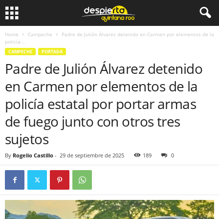
Home
Campeche
Padre de Julión Álvarez detenido en Carmen por elementos de la
policía...
CAMPECHE
PORTADA
Padre de Julión Álvarez detenido
en Carmen por elementos de la
policía estatal por portar armas
de fuego junto con otros tres
sujetos
By
Rogelio Castillo
-
29 de septiembre de 2025
189
0