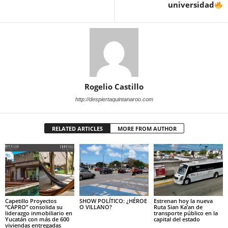
universidad
Rogelio Castillo
http://despiertaquintanaroo.com
RELATED ARTICLES
MORE FROM AUTHOR
Capetillo Proyectos
SHOW POLÍTICO: ¿HÉROE
Estrenan hoy la nueva
“CAPRO” consolida su
O VILLANO?
Ruta Sian Ka’an de
liderazgo inmobiliario en
transporte público en la
Yucatán con más de 600
capital del estado
viviendas entregadas