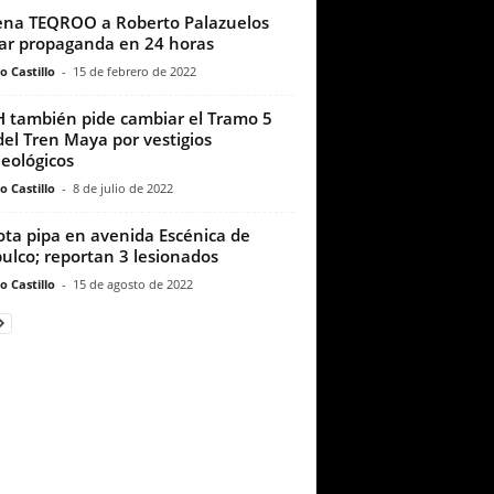
na TEQROO a Roberto Palazuelos
rar propaganda en 24 horas
o Castillo
-
15 de febrero de 2022
 también pide cambiar el Tramo 5
del Tren Maya por vestigios
eológicos
o Castillo
-
8 de julio de 2022
ota pipa en avenida Escénica de
ulco; reportan 3 lesionados
o Castillo
-
15 de agosto de 2022