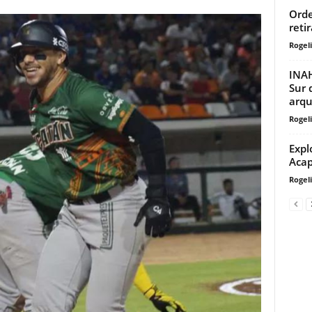
Orde
reti
Rogeli
INAH
Sur 
arqu
Rogeli
Expl
Acap
Rogeli