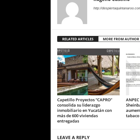
http://despiertaquintanaroo.co
RELATED ARTICLES
MORE FROM AUTHOR
Capetillo Proyectos “CAPRO”
ANPEC 
consolida su liderazgo
Sheinb
inmobiliario en Yucatán con
aumento
más de 600 viviendas
tabaco
entregadas
LEAVE A REPLY