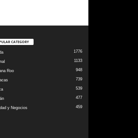
PULAR CATEGORY
1776
da
1133
nal
948
ana Roo
739
iacas
539
ca
477
án
459
dad y Negocios