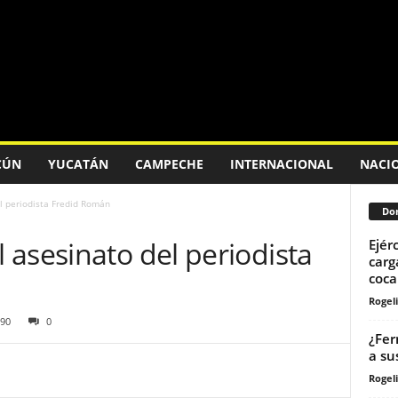
CÚN
YUCATÁN
CAMPECHE
INTERNACIONAL
NACI
l periodista Fredid Román
Don
asesinato del periodista
Ejér
carg
coca
Rogeli
90
0
¿Fer
a su
Rogeli