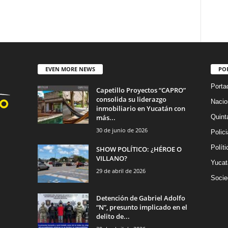
EVEN MORE NEWS
PO
Porta
Capetillo Proyectos “CAPRO”
consolida su liderazgo
Nacio
inmobiliario en Yucatán con
más...
Quint
30 de junio de 2026
Polic
Políti
SHOW POLÍTICO: ¿HÉROE O
VILLANO?
Yucat
29 de abril de 2026
Socie
Detención de Gabriel Adolfo
“N”, presunto implicado en el
delito de...