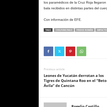
los paramédicos de la Cruz Roja llegaron a
bala recibidos en distintas partes del cuer
Con información de EFE.
TAGS
CHILPANCINGO
FREDID ROMÁN
IMPACTO
Previous article
Leones de Yucatán derrotan a los
Tigres de Quintana Roo en el “Beto
Ávila” de Cancún
Rogelio Castillo