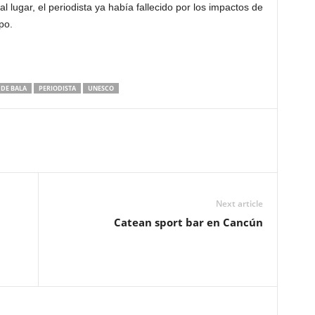
l lugar, el periodista ya había fallecido por los impactos de
po.
 DE BALA
PERIODISTA
UNESCO
Next article
Catean sport bar en Cancún