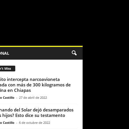
ONAL
't Miss
cito intercepta narcoavioneta
ada con más de 300 kilogramos de
ína en Chiapas
o Castillo
-
27 de abril de 2022
nando del Solar dejó desamparados
s hijos? Esto dice su testamento
o Castillo
-
6 de octubre de 2022