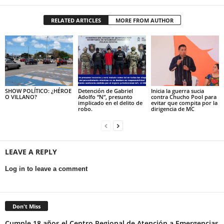
RELATED ARTICLES
MORE FROM AUTHOR
SHOW POLÍTICO: ¿HÉROE
Detención de Gabriel
Inicia la guerra sucia
O VILLANO?
Adolfo “N”, presunto
contra Chucho Pool para
implicado en el delito de
evitar que compita por la
robo.
dirigencia de MC
LEAVE A REPLY
Log in to leave a comment
Don't Miss
Cumple 18 años el Centro Regional de Atención a Emergencias