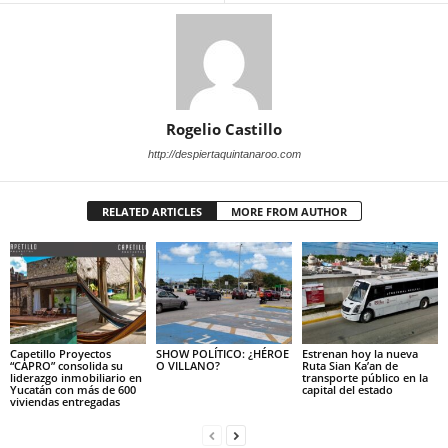
Rogelio Castillo
http://despiertaquintanaroo.com
RELATED ARTICLES
MORE FROM AUTHOR
Capetillo Proyectos
SHOW POLÍTICO: ¿HÉROE
Estrenan hoy la nueva
“CAPRO” consolida su
O VILLANO?
Ruta Sian Ka’an de
liderazgo inmobiliario en
transporte público en la
Yucatán con más de 600
capital del estado
viviendas entregadas