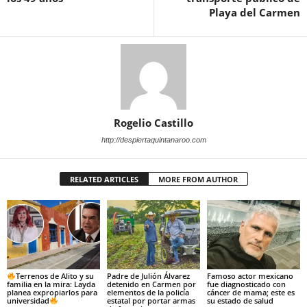
Playa del Carmen
Rogelio Castillo
http://despiertaquintanaroo.com
RELATED ARTICLES
MORE FROM AUTHOR
Terrenos de Alito y su
Padre de Julión Álvarez
Famoso actor mexicano
familia en la mira: Layda
detenido en Carmen por
fue diagnosticado con
planea expropiarlos para
elementos de la policía
cáncer de mama; este es
universidad
estatal por portar armas
su estado de salud