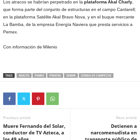
Los atracos se habrían perpetrado en la
plataforma Akal Charly
,
que forma parte del conjunto de estructuras en el campo Cantarell;
en la plataforma Satélite Akal Bravo Nova, y en el buque mercante
La Bamba, de la empresa Energía Naviera que presta servicios a
Pemex.
Con información de Milenio
TAGS
ASALTO
PEMEX
PIRATAS
SEMAR
SONDA DE CAMPECHE
Previous article
Next article
Muere Fernando del Solar,
Detienen a
conductor de TV Azteca, a
narcomenudista en
los 49 años
transporte público de