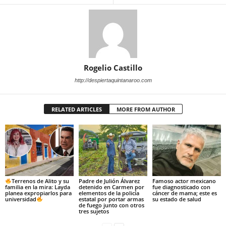
Rogelio Castillo
http://despiertaquintanaroo.com
RELATED ARTICLES
MORE FROM AUTHOR
Terrenos de Alito y su
Padre de Julión Álvarez
Famoso actor mexicano
familia en la mira: Layda
detenido en Carmen por
fue diagnosticado con
planea expropiarlos para
elementos de la policía
cáncer de mama; este es
universidad
estatal por portar armas
su estado de salud
de fuego junto con otros
tres sujetos