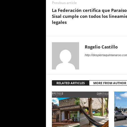
Previous article
La Federación certifica que Paraíso
Sisal cumple con todos los lineami
legales
Rogelio Castillo
http://despiertaquintanaroo.co
RELATED ARTICLES
MORE FROM AUTHOR