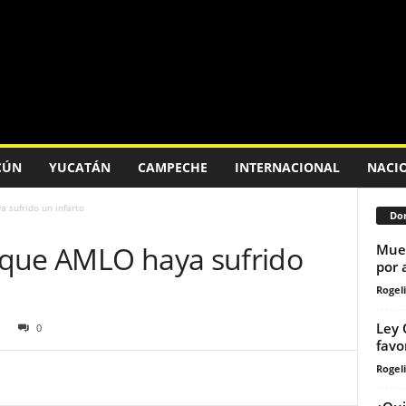
CÚN
YUCATÁN
CAMPECHE
INTERNACIONAL
NACI
 sufrido un infarto
Don
 que AMLO haya sufrido
Muer
por 
Rogeli
Ley 
0
favo
Rogeli