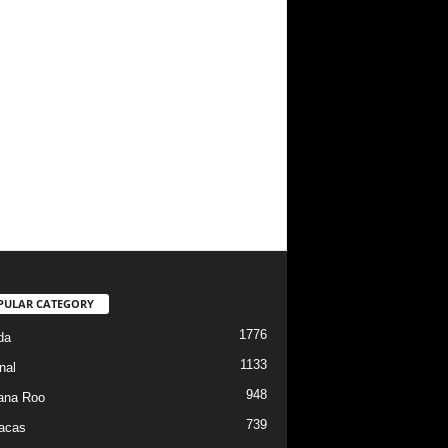
PULAR CATEGORY
1776
da
1133
nal
948
ana Roo
739
iacas