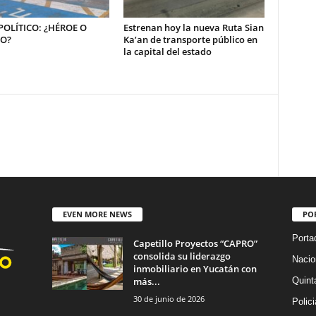
OLÍTICO: ¿HÉROE O
Estrenan hoy la nueva Ruta Sian
NO?
Ka’an de transporte público en
la capital del estado
EVEN MORE NEWS
PO
Porta
Capetillo Proyectos “CAPRO”
consolida su liderazgo
Nacio
inmobiliario en Yucatán con
más...
Quint
30 de junio de 2026
Polic