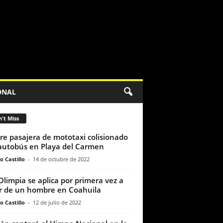
ONAL
't Miss
e pasajera de mototaxi colisionado
autobús en Playa del Carmen
o Castillo
-
14 de octubre de 2022
Olimpia se aplica por primera vez a
r de un hombre en Coahuila
o Castillo
-
12 de julio de 2022