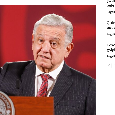
¿Qui
pele
Rogeli
Quin
pueb
Rogeli
Exno
golp
Rogeli