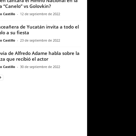
én cantará el Himno Nacional en la
a “Canelo” vs Golovkin?
o Castillo
-
12 de septiembre de 2022
ceañera de Yucatán invita a todo el
lo a su fiesta
o Castillo
-
23 de septiembre de 2022
via de Alfredo Adame habla sobre la
iza que recibió el actor
o Castillo
-
30 de septiembre de 2022