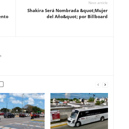
Next article
Shakira Será Nombrada &quot;Mujer
ento
del Año&quot; por Billboard
m