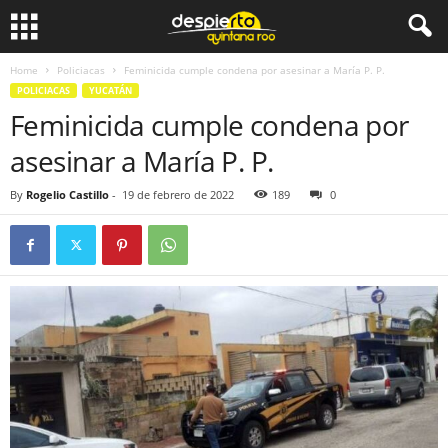
Home
Policiacas
Feminicida cumple condena por asesinar a María P. P.
POLICIACAS
YUCATÁN
Feminicida cumple condena por
asesinar a María P. P.
By
Rogelio Castillo
-
19 de febrero de 2022
189
0