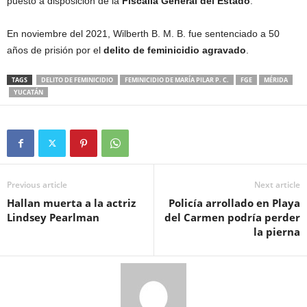
puesto a disposición de la
Fiscalía General del Estado
.
En noviembre del 2021, Wilberth B. M. B. fue sentenciado a 50
años de prisión por el
delito de feminicidio agravado
.
TAGS
DELITO DE FEMINICIDIO
FEMINICIDIO DE MARÍA PILAR P. C.
FGE
MÉRIDA
YUCATÁN
Previous article
Next article
Hallan muerta a la actriz
Policía arrollado en Playa
Lindsey Pearlman
del Carmen podría perder
la pierna