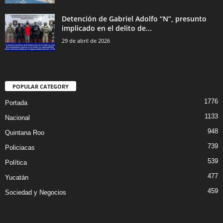
Detención de Gabriel Adolfo “N”, presunto
implicado en el delito de...
29 de abril de 2026
POPULAR CATEGORY
1776
Portada
1133
Nacional
948
Quintana Roo
739
Policiacas
539
Política
477
Yucatán
459
Sociedad y Negocios