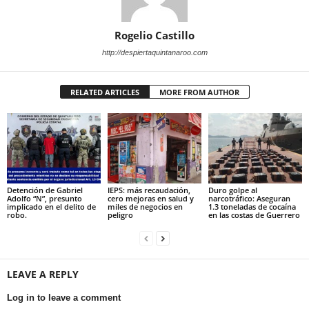
Rogelio Castillo
http://despiertaquintanaroo.com
RELATED ARTICLES
MORE FROM AUTHOR
Detención de Gabriel
IEPS: más recaudación,
Duro golpe al
Adolfo “N”, presunto
cero mejoras en salud y
narcotráfico: Aseguran
implicado en el delito de
miles de negocios en
1.3 toneladas de cocaína
robo.
peligro
en las costas de Guerrero
LEAVE A REPLY
Log in to leave a comment