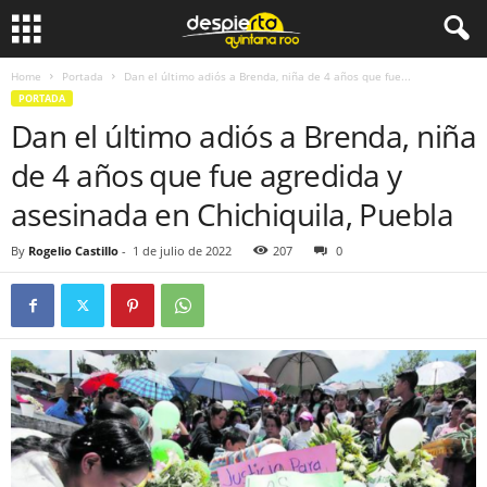
Home
Portada
Dan el último adiós a Brenda, niña de 4 años que fue...
PORTADA
Dan el último adiós a Brenda, niña
de 4 años que fue agredida y
asesinada en Chichiquila, Puebla
By
Rogelio Castillo
-
1 de julio de 2022
207
0