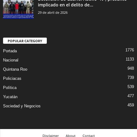
implicado en el delito de...
29 de abril de 2026
POPULAR CATEGORY
1776
Portada
1133
Nacional
948
Quintana Roo
739
Policiacas
539
Política
477
Yucatán
459
Sociedad y Negocios
Disclaimer
About
Contact