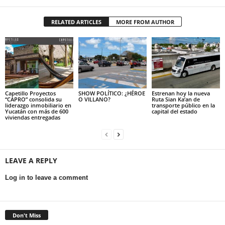
RELATED ARTICLES
MORE FROM AUTHOR
Capetillo Proyectos
SHOW POLÍTICO: ¿HÉROE
Estrenan hoy la nueva
“CAPRO” consolida su
O VILLANO?
Ruta Sian Ka’an de
liderazgo inmobiliario en
transporte público en la
Yucatán con más de 600
capital del estado
viviendas entregadas
LEAVE A REPLY
Log in to leave a comment
Don't Miss