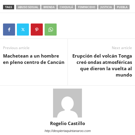
TAGS
ABUSO SEXUAL
BRENDA
CHIQUILÁ
FEMINICIDIO
JUSTICIA
PUEBLA
Previous article
Next article
Machetean a un hombre
Erupción del volcán Tonga
en pleno centro de Cancún
creó ondas atmosféricas
que dieron la vuelta al
mundo
Rogelio Castillo
http://despiertaquintanaroo.com