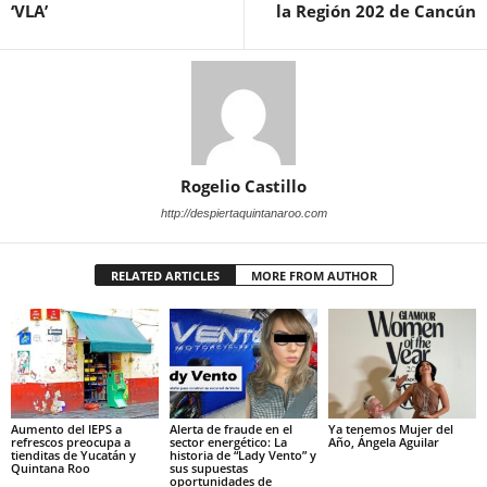
‘VLA’
la Región 202 de Cancún
Rogelio Castillo
http://despiertaquintanaroo.com
RELATED ARTICLES
MORE FROM AUTHOR
Aumento del IEPS a
Alerta de fraude en el
Ya tenemos Mujer del
refrescos preocupa a
sector energético: La
Año, Ángela Aguilar
tienditas de Yucatán y
historia de “Lady Vento” y
Quintana Roo
sus supuestas
oportunidades de