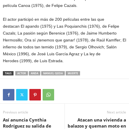
película Canoa (1975), de Felipe Cazals.
El actor participó en más de 200 películas entre las que
destacan El apando (1975) y Las Poquianchis (1976), de Felipe
Cazals; La pasión según Berenice (1976), de Jaime Humberto
Hermosillo; Ora sí ¡tenemos que ganar! (1978), de Raúl Kamffer; El
infierno de todos tan temido (1979), de Sergio Olhovich; Salón
México (1996), de José Luis García Agraz y La ley de
Herodes (1999), de Luis Estrada.
TAGS
ACTOR
ANDA
MANUEL OJEDA
MUERTE
Previous article
Next article
Así anuncia Cynthia
Atacan una vivienda a
Rodríguez su salida de
balazos y queman moto en