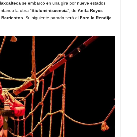
Tlaxcalteca
se embarcó en una gira por nueve estados
ntando la obra “
Bioluminiscencia
“, de
Anita Reyes
 Barrientos
. Su siguiente parada será el
Foro la Rendija