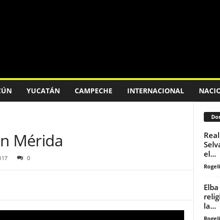
CÚN
YUCATÁN
CAMPECHE
INTERNACIONAL
NACI
Don
en Mérida
Real
Selv
el...
117
0
Rogeli
Elba
reli
la...
Rogeli