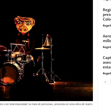
Regi
pres
Colo
Rogeli
Aero
mill
Rogeli
Capt
ases
esta
Rogeli
o con total impunidad: la trata de personas, presenta en esta obra de teatro.