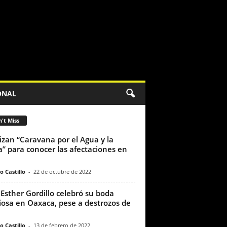
ONAL
't Miss
izan “Caravana por el Agua y la
a” para conocer las afectaciones en
o Castillo
-
22 de octubre de 2022
 Esther Gordillo celebró su boda
giosa en Oaxaca, pese a destrozos de
o Castillo
-
13 de febrero de 2022