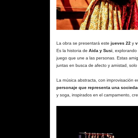
La obra se presentará este
jueves 22
y
v
Es la historia de
Aida y Susi
, explorando 
juego que une a las personas. Estas ami
juntas en busca de afecto y amistad, solo
La música abstracta, con improvisación en 
personaje que representa una socieda
y soga, inspirados en el campamento, cre