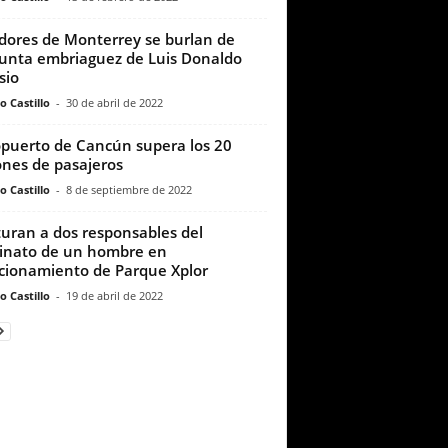
dores de Monterrey se burlan de
unta embriaguez de Luis Donaldo
sio
o Castillo
-
30 de abril de 2022
puerto de Cancún supera los 20
ones de pasajeros
o Castillo
-
8 de septiembre de 2022
uran a dos responsables del
inato de un hombre en
cionamiento de Parque Xplor
o Castillo
-
19 de abril de 2022