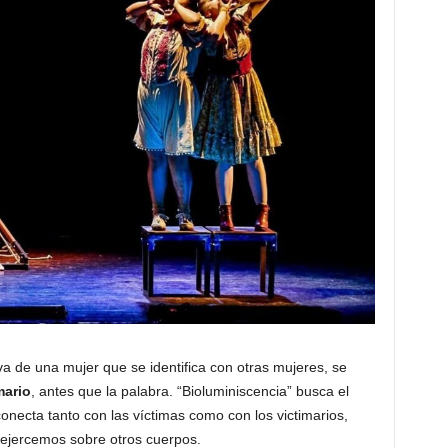
va de una mujer que se identifica con otras mujeres, se
mario
, antes que la palabra. “Bioluminiscencia” busca el
necta tanto con las víctimas como con los victimarios,
 ejercemos sobre otros cuerpos.