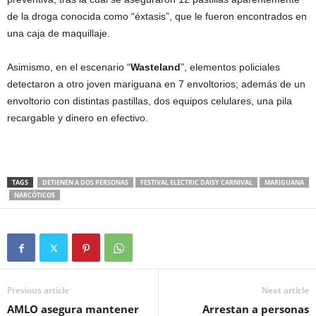
de la droga conocida como “éxtasis”, que le fueron encontrados en
una caja de maquillaje.
Asimismo, en el escenario “
Wasteland
”, elementos policiales
detectaron a otro joven mariguana en 7 envoltorios; además de un
envoltorio con distintas pastillas, dos equipos celulares, una pila
recargable y dinero en efectivo.
TAGS
DETIENEN A DOS PERSONAS
FESTIVAL ELECTRIC DAISY CARNIVAL
MARIGUANA
NARCÓTICOS
Previous article
Next article
AMLO asegura mantener
Arrestan a personas