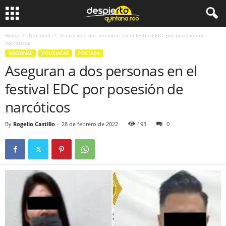
Home
Nacional
Aseguran a dos personas en el festival EDC por posesión de
narcóticos
NACIONAL
POLICIACAS
PORTADA
Aseguran a dos personas en el
festival EDC por posesión de
narcóticos
By
Rogelio Castillo
-
28 de febrero de 2022
193
0