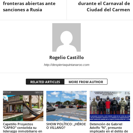
fronteras abiertas ante
durante el Carnaval de
sanciones a Rusia
Ciudad del Carmen
Rogelio Castillo
http://despiertaquintanaroo.com
RELATED ARTICLES
MORE FROM AUTHOR
Capetillo Proyectos
SHOW POLÍTICO: ¿HÉROE
Detención de Gabriel
“CAPRO” consolida su
O VILLANO?
Adolfo “N”, presunto
liderazgo inmobiliario en
implicado en el delito de