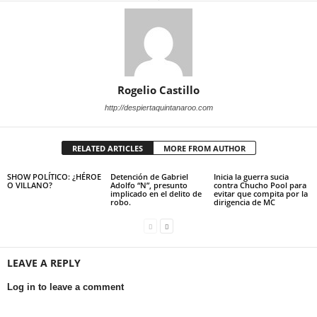
Rogelio Castillo
http://despiertaquintanaroo.com
RELATED ARTICLES
MORE FROM AUTHOR
SHOW POLÍTICO: ¿HÉROE
Detención de Gabriel
Inicia la guerra sucia
O VILLANO?
Adolfo “N”, presunto
contra Chucho Pool para
implicado en el delito de
evitar que compita por la
robo.
dirigencia de MC
LEAVE A REPLY
Log in to leave a comment