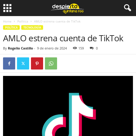
Home
Política
AMLO estrena cuenta de TikTok
POLÍTICA
TECNOLOGÍA
AMLO estrena cuenta de TikTok
By
Rogelio Castillo
-
9 de enero de 2024
159
0