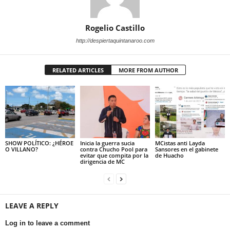
Rogelio Castillo
http://despiertaquintanaroo.com
RELATED ARTICLES
MORE FROM AUTHOR
SHOW POLÍTICO: ¿HÉROE
Inicia la guerra sucia
MCistas anti Layda
O VILLANO?
contra Chucho Pool para
Sansores en el gabinete
evitar que compita por la
de Huacho
dirigencia de MC
LEAVE A REPLY
Log in to leave a comment