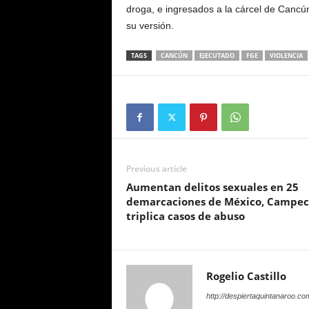
droga, e ingresados a la cárcel de Canc
su versión.
TAGS
CANCÚN
EJECUTADO
FGE
VIOLENCIA
Previous article
Aumentan delitos sexuales en 25
demarcaciones de México, Campe
triplica casos de abuso
Rogelio Castillo
http://despiertaquintanaroo.co