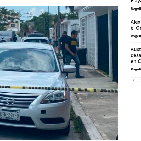
Play
Rogeli
Alex
el O
Rogeli
Aust
desa
en 
Rogeli