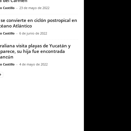
a del Carmen
o Castillo
-
23 de mayo de 2022
 se convierte en ciclón postropical en
céano Atlántico
o Castillo
-
6 de junio de 2022
raliana visita playas de Yucatán y
parece, su hija fue encontrada
Cancún
o Castillo
-
4 de mayo de 2022