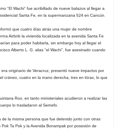
 “El Wachi” fue acribillado de nueve balazos al llegar a
esidencial Santa Fe, en la supermanzana 524 en Cancún.
informó que cuatro días atrás una mujer de nombre
orma Airbnb la vivienda localizada en la avenida Santa Fe
arían para poder habitarla, sin embargo hoy al llegar el
ncisco Alberto L. G. alias “el Wachi”, fue asesinado cuando
 era originario de Veracruz, presentó nueve impactos por
el cráneo, cuatro en la mano derecha, tres en tórax, lo que
Quintana Roo, en tanto ministeriales acudieron a realizar las
cuerpo lo trasladaron al Semefo.
a de la misma persona que fue detenido junto con otras
en Pok Ta Pok y la Avenida Bonampak por posesión de