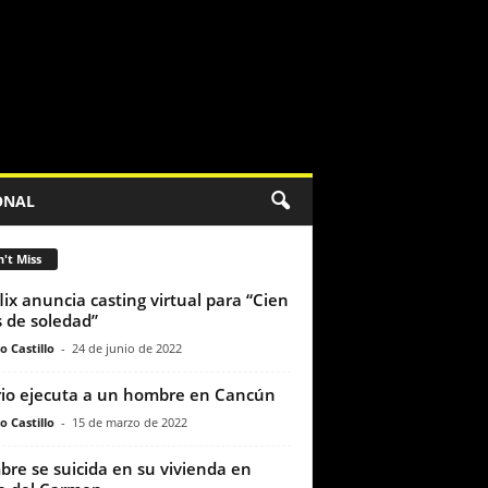
ONAL
't Miss
lix anuncia casting virtual para “Cien
 de soledad”
o Castillo
-
24 de junio de 2022
rio ejecuta a un hombre en Cancún
o Castillo
-
15 de marzo de 2022
re se suicida en su vivienda en