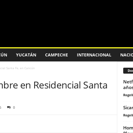
CÚN
YUCATÁN
CAMPECHE
INTERNACIONAL
NACI
cial Santa Fe, en Cancún
Don
mbre en Residencial Santa
Netf
años
Rogeli
Sica
5
0
Rogeli
Homb