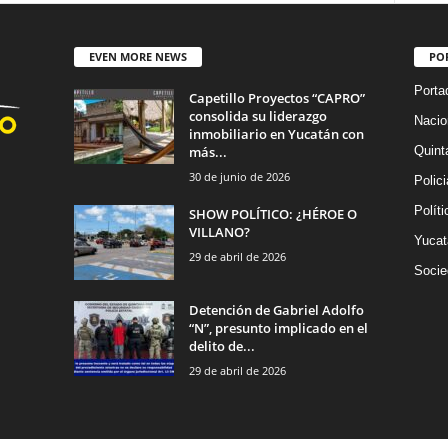
EVEN MORE NEWS
PO
Porta
Capetillo Proyectos “CAPRO”
consolida su liderazgo
Nacio
inmobiliario en Yucatán con
más...
Quint
30 de junio de 2026
Polic
Políti
SHOW POLÍTICO: ¿HÉROE O
VILLANO?
Yucat
29 de abril de 2026
Socie
Detención de Gabriel Adolfo
“N”, presunto implicado en el
delito de...
29 de abril de 2026