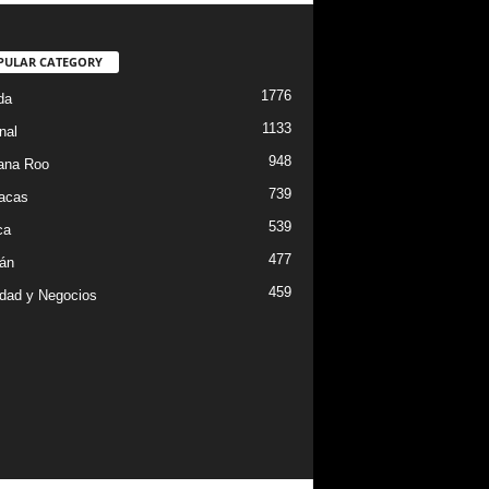
PULAR CATEGORY
1776
da
1133
nal
948
ana Roo
739
iacas
539
ca
477
án
459
dad y Negocios