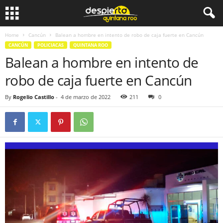
Home
Cancún
Balean a hombre en intento de robo de caja fuerte en Cancún
CANCÚN
POLICIACAS
QUINTANA ROO
Balean a hombre en intento de
robo de caja fuerte en Cancún
By
Rogelio Castillo
-
4 de marzo de 2022
211
0