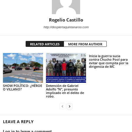
Rogelio Castillo
http://despiertaquintanaroo.com
RELATED ARTICLES
MORE FROM AUTHOR
Inicia la guerra sucia
contra Chucho Pool para
evitar que compita por la
dirigencia de MC
SHOW POLÍTICO: ¿HÉROE
Detención de Gabriel
O VILLANO?
Adolfo “N”, presunto
implicado en el delito de
robo.
LEAVE A REPLY
Log in to leave a comment