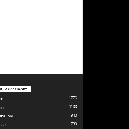
PULAR CATEGORY
1776
da
1133
nal
948
ana Roo
739
iacas