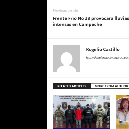
Previous article
Frente Frío No 38 provocará lluvias
intensas en Campeche
Rogelio Castillo
http://despiertaquintanaroo.co
RELATED ARTICLES
MORE FROM AUTHOR