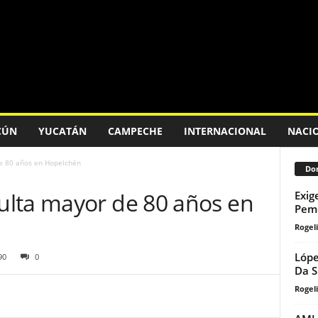
CÚN
YUCATÁN
CAMPECHE
INTERNACIONAL
NACI
e 80 años en Hopelchén
Don
lta mayor de 80 años en
Exig
Pem
Rogeli
Lópe
90
0
Da S
Rogeli