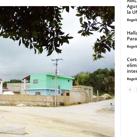
AMLO
Agus
la 
Rogeli
Hall
Para
Rogeli
Cort
elim
inte
Rogeli