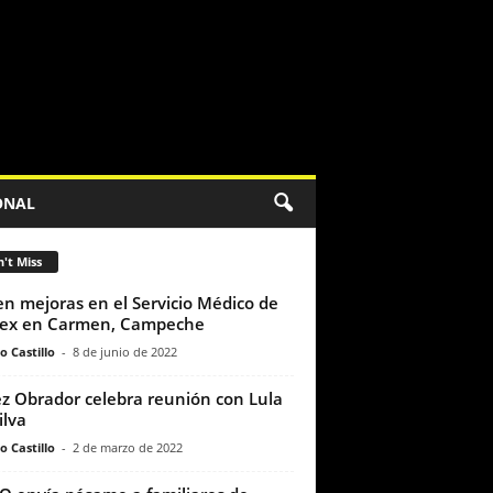
ONAL
't Miss
en mejoras en el Servicio Médico de
ex en Carmen, Campeche
o Castillo
-
8 de junio de 2022
z Obrador celebra reunión con Lula
ilva
o Castillo
-
2 de marzo de 2022