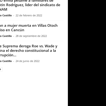
 envía pésame a familiares de
tín Rodríguez, líder del sindicato de
UNAM
o Castillo
-
22 de febrero de 2022
an a mujer muerta en Villas Otoch
íso en Cancún
o Castillo
-
28 de septiembre de 2022
e Suprema deroga Roe vs. Wade y
ina el derecho constitucional a la
rrupción...
o Castillo
-
24 de junio de 2022