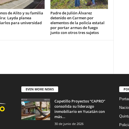
nos de Alito y su familia
Padre de Julión Álvarez
ira: Layda planea
detenido en Carmen por
iarlos para universidad
elementos de la policía estatal
por portar armas de fuego
junto con otros tres sujetos
EVEN MORE NEWS
PO
Porta
Capetillo Proyectos “CAPRO”
consolida su liderazgo
Nacio
inmobiliario en Yucatán con
más...
Quint
30 de junio de 2026
Polic