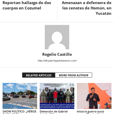
Reportan hallazgo de dos
Amenazan a defensora de
cuerpos en Cozumel
los cenotes de Homún, en
Yucatán
Rogelio Castillo
http://despiertaquintanaroo.com
RELATED ARTICLES
MORE FROM AUTHOR
SHOW POLÍTICO: ¿HÉROE
Detención de Gabriel
Inicia la guerra sucia