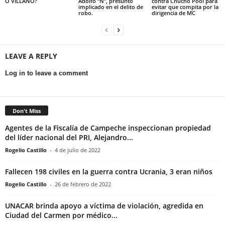
O VILLANO?
Adolfo “N”, presunto
contra Chucho Pool para
implicado en el delito de
evitar que compita por la
robo.
dirigencia de MC
LEAVE A REPLY
Log in to leave a comment
Don't Miss
Agentes de la Fiscalía de Campeche inspeccionan propiedad
del líder nacional del PRI, Alejandro...
Rogelio Castillo
-
4 de julio de 2022
Fallecen 198 civiles en la guerra contra Ucrania, 3 eran niños
Rogelio Castillo
-
26 de febrero de 2022
UNACAR brinda apoyo a víctima de violación, agredida en
Ciudad del Carmen por médico...