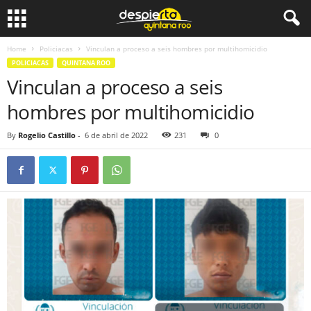
Home
Policiacas
Vinculan a proceso a seis hombres por multihomicidio
POLICIACAS
QUINTANA ROO
Vinculan a proceso a seis
hombres por multihomicidio
By
Rogelio Castillo
-
6 de abril de 2022
231
0