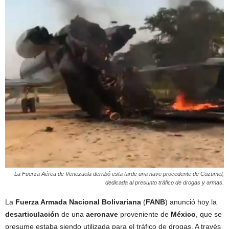
La Fuerza Aérea de Venezuela derribó esta tarde una nave procedente de Cozumel,
dedicada al presunto tráfico de drogas y armas.
La
Fuerza Armada Nacional Bolivariana
(
FANB
) anunció hoy la
desarticulación
de una
aeronave
proveniente de
México
, que se
presume estaba siendo utilizada para el tráfico de drogas. A través