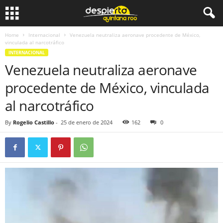
Home
Internacional
Venezuela neutraliza aeronave procedente de México,
vinculada al narcotráfico
INTERNACIONAL
Venezuela neutraliza aeronave
procedente de México, vinculada
al narcotráfico
By
Rogelio Castillo
-
25 de enero de 2024
162
0