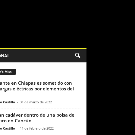
ONAL
't Miss
ante en Chiapas es sometido con
argas eléctricas por elementos del
o Castillo
-
31 de marzo de 2022
an cadáver dentro de una bolsa de
tico en Cancún
o Castillo
-
11 de febrero de 2022