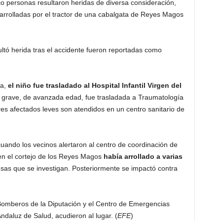
nco personas resultaron heridas de diversa consideración,
r arrolladas por el tractor de una cabalgata de Reyes Magos
ltó herida tras el accidente fueron reportadas como
ía,
el niño fue trasladado al Hospital Infantil Virgen del
da grave, de avanzada edad, fue trasladada a Traumatología
tres afectados leves son atendidos en un centro sanitario de
cuando los vecinos alertaron al centro de coordinación de
 en el cortejo de los Reyes Magos
había arrollado a varias
usas que se investigan. Posteriormente se impactó contra
, Bomberos de la Diputación y el Centro de Emergencias
Andaluz de Salud, acudieron al lugar. (
EFE
)