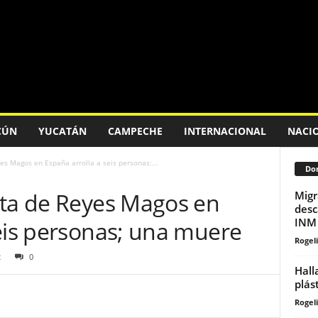
CÚN
YUCATÁN
CAMPECHE
INTERNACIONAL
NACI
es Magos en España arrolla a seis personas;...
Don
ata de Reyes Magos en
Migr
desc
INM
seis personas; una muere
Rogeli
2
0
Hall
plás
Rogeli