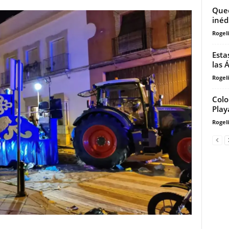
Quee
inéd
Rogeli
Esta
las 
Rogeli
Colo
Play
Rogeli