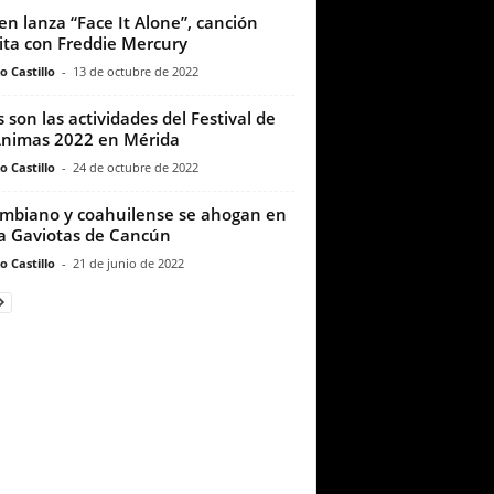
n lanza “Face It Alone”, canción
ita con Freddie Mercury
o Castillo
-
13 de octubre de 2022
s son las actividades del Festival de
Ánimas 2022 en Mérida
o Castillo
-
24 de octubre de 2022
mbiano y coahuilense se ahogan en
a Gaviotas de Cancún
o Castillo
-
21 de junio de 2022