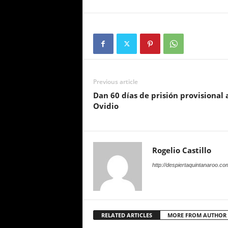
Previous article
Dan 60 días de prisión provisional 
Ovidio
Rogelio Castillo
http://despiertaquintanaroo.co
RELATED ARTICLES
MORE FROM AUTHOR