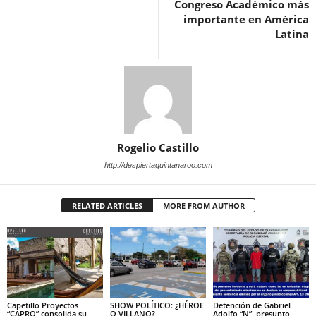
Congreso Académico más
importante en América
Latina
Rogelio Castillo
http://despiertaquintanaroo.com
RELATED ARTICLES
MORE FROM AUTHOR
Capetillo Proyectos
SHOW POLÍTICO: ¿HÉROE
Detención de Gabriel
“CAPRO” consolida su
O VILLANO?
Adolfo “N”, presunto