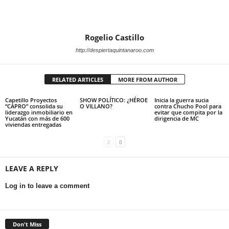
Rogelio Castillo
http://despiertaquintanaroo.com
RELATED ARTICLES
MORE FROM AUTHOR
Capetillo Proyectos
SHOW POLÍTICO: ¿HÉROE
Inicia la guerra sucia
“CAPRO” consolida su
O VILLANO?
contra Chucho Pool para
liderazgo inmobiliario en
evitar que compita por la
Yucatán con más de 600
dirigencia de MC
viviendas entregadas
LEAVE A REPLY
Log in to leave a comment
Don't Miss