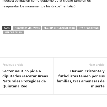
nuestra obligación como gobierno de la ciudad también es
resguardar los monumentos históricos”, enfatizó.
TAGS
10 GRUPOS VIOLENTOS
CLAUDIA SHEINBAUM PARDO
JEFA DE GOBIERNO
MARCHA DEL 8M
Previous article
Next article
Sector náutico pide a
Hernán Cristante y
diputados rescatar Áreas
futbolistas temen por sus
Naturales Protegidas de
familias, tras amenazas de
Quintana Roo
muerte