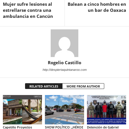
Mujer sufre lesiones al
Balean a cinco hombres en
estrellarse contra una
un bar de Oaxaca
ambulancia en Cancún
Rogelio Castillo
http://despiertaquintanaroo.com
RELATED ARTICLES
MORE FROM AUTHOR
Capetillo Proyectos
SHOW POLÍTICO: ¿HÉROE
Detención de Gabriel