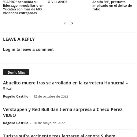
“CAPRO” consolida su
O VILLANO?
Adolfo “N”, presunto
liderazgo inmobiliario en
implicado en el delito de
Yucatán con más de 600
robo.
viviendas entregadas
LEAVE A REPLY
Log in to leave a comment
Don't Miss
Abuelito muere tras se arrollado en la carretera Hunucmá –
Sisal
Rogelio Castillo
-
12 de octubre de 2022
Verstappen y Red Bull dan tierna sorpresa a Checo Pérez:
VIDEO
Rogelio Castillo
-
20 de mayo de 2022
Turista sufre accidente tras lanzarse al cenote Suhem