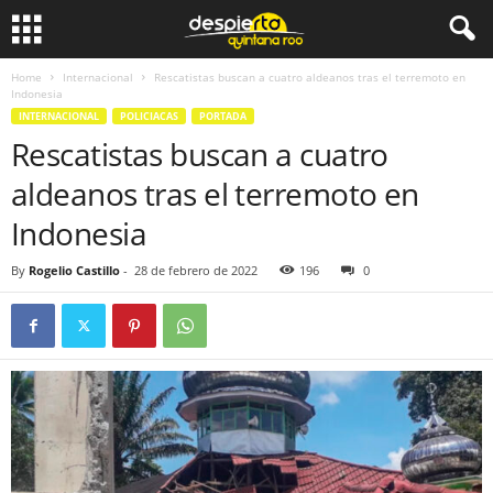
Home
Internacional
Rescatistas buscan a cuatro aldeanos tras el terremoto en
Indonesia
INTERNACIONAL
POLICIACAS
PORTADA
Rescatistas buscan a cuatro
aldeanos tras el terremoto en
Indonesia
By
Rogelio Castillo
-
28 de febrero de 2022
196
0