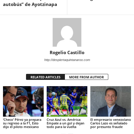
autobús” de Ayotzinapa
Rogelio Castillo
http://despiertaquintanaroo.com
RELATED ARTICLES
MORE FROM AUTHOR
‘Checo’ Pérez ya prepara
Cruz Azul vs. América:
El empresario venezolano
su regreso a la F1, Esto
Empate a un gol y dejan
Carlos Lazo es señalado
dijo el piloto mexicano
todo para la vuelta
por presunto fraude