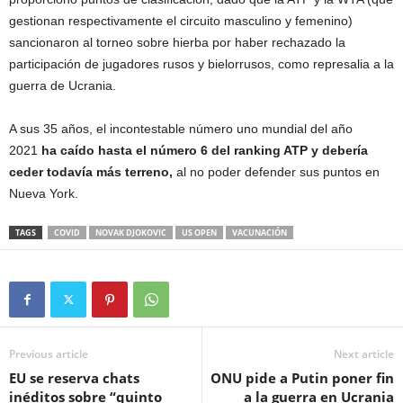
gestionan respectivamente el circuito masculino y femenino)
sancionaron al torneo sobre hierba por haber rechazado la
participación de jugadores rusos y bielorrusos, como represalia a la
guerra de Ucrania.
A sus 35 años, el incontestable número uno mundial del año
2021
ha caído hasta el número 6 del ranking ATP y debería
ceder todavía más terreno,
al no poder defender sus puntos en
Nueva York.
TAGS
COVID
NOVAK DJOKOVIC
US OPEN
VACUNACIÓN
Previous article
Next article
EU se reserva chats
ONU pide a Putin poner fin
inéditos sobre “quinto
a la guerra en Ucrania