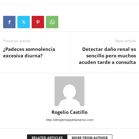
Previous article
Next article
¿Padeces somnolencia
Detectar daño renal es
excesiva diurna?
sencillo pero muchos
acuden tarde a consulta
Rogelio Castillo
http://despiertaquintanaroo.com
RELATED ARTICLES
MORE FROM AUTHOR