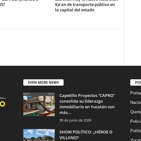
NO?
Ka’an de transporte público en
la capital del estado
EVEN MORE NEWS
PO
Porta
Capetillo Proyectos “CAPRO”
consolida su liderazgo
Nacio
inmobiliario en Yucatán con
más...
Quint
30 de junio de 2026
Polic
Políti
SHOW POLÍTICO: ¿HÉROE O
VILLANO?
Yucat