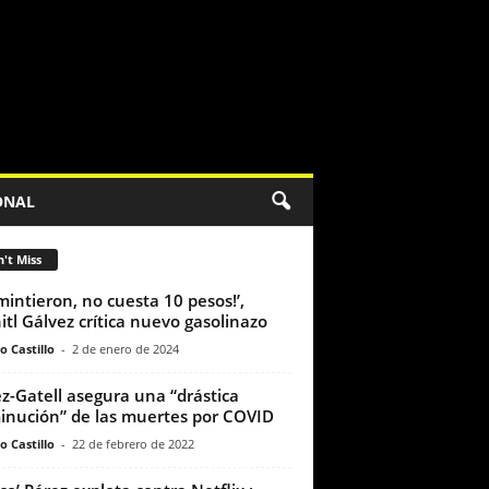
ONAL
't Miss
 mintieron, no cuesta 10 pesos!’,
itl Gálvez crítica nuevo gasolinazo
o Castillo
-
2 de enero de 2024
z-Gatell asegura una “drástica
inución” de las muertes por COVID
o Castillo
-
22 de febrero de 2022