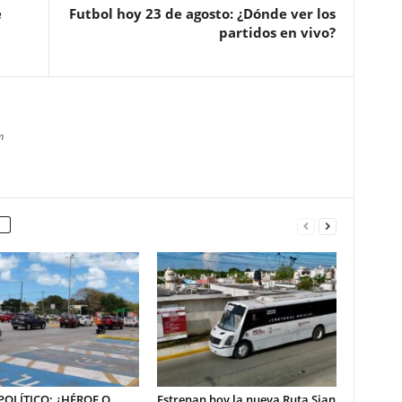
e
Futbol hoy 23 de agosto: ¿Dónde ver los
partidos en vivo?
m
OLÍTICO: ¿HÉROE O
Estrenan hoy la nueva Ruta Sian