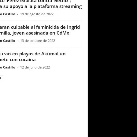
co’ Pérez explota contra Netflix ;
ra su apoyo a la plataforma streaming
o Castillo
-
19 de agosto de 2022
aran culpable al feminicida de Ingrid
milla, joven asesinada en CdMx
o Castillo
-
13 de octubre de 2022
uran en playas de Akumal un
ete con cocaína
o Castillo
-
12 de julio de 2022