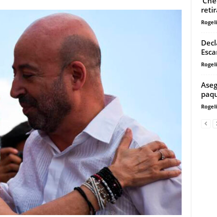
‘Che
reti
Rogeli
Decl
Esca
Rogeli
Aseg
paqu
Rogeli