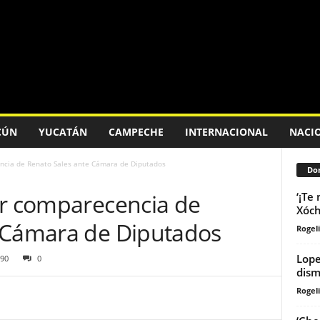
CÚN
YUCATÁN
CAMPECHE
INTERNACIONAL
NACI
ncia de Renato Sales ante Cámara de Diputados
Don
ar comparecencia de
‘¡Te
Xóch
 Cámara de Diputados
Rogeli
Lope
90
0
dism
Rogeli