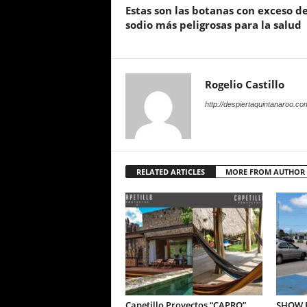
Estas son las botanas con exceso d
sodio más peligrosas para la salud
Rogelio Castillo
http://despiertaquintanaroo.co
RELATED ARTICLES
MORE FROM AUTHOR
Capetillo Proyectos “CAPRO”
SHOW P