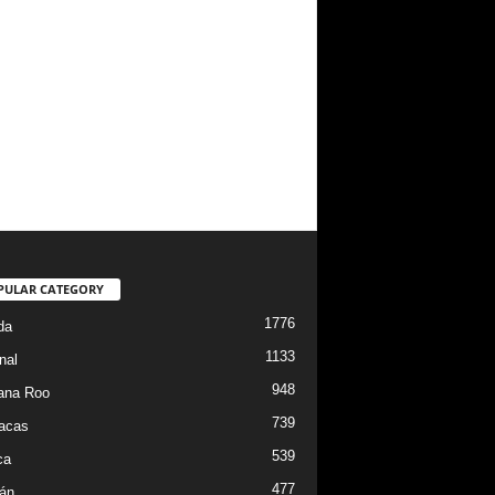
PULAR CATEGORY
1776
da
1133
nal
948
ana Roo
739
iacas
539
ca
477
án