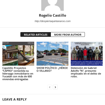
Rogelio Castillo
http://despiertaquintanaroo.com
RELATED ARTICLES
MORE FROM AUTHOR
Capetillo Proyectos
SHOW POLÍTICO: ¿HÉROE
Detención de Gabriel
“CAPRO” consolida su
O VILLANO?
Adolfo “N”, presunto
liderazgo inmobiliario en
implicado en el delito de
Yucatán con más de 600
robo.
viviendas entregadas
LEAVE A REPLY