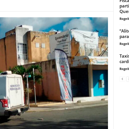
Fisc
part
Que
Rogeli
“Ali
par
Rogeli
Taxi
card
Rogeli