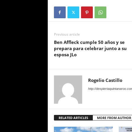
Previous article
Ben Affleck cumple 50 años y se
prepara para celebrar junto a su
esposa JLo
Rogelio Castillo
http://despiertaquintanaroo.co
RELATED ARTICLES
MORE FROM AUTHOR