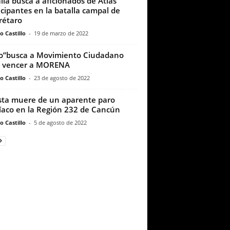
alía busca a aficionados de Atlas
icipantes en la batalla campal de
rétaro
o Castillo
-
19 de marzo de 2022
to”busca a Movimiento Ciudadano
a vencer a MORENA
o Castillo
-
23 de agosto de 2022
sta muere de un aparente paro
íaco en la Región 232 de Cancún
o Castillo
-
5 de agosto de 2022