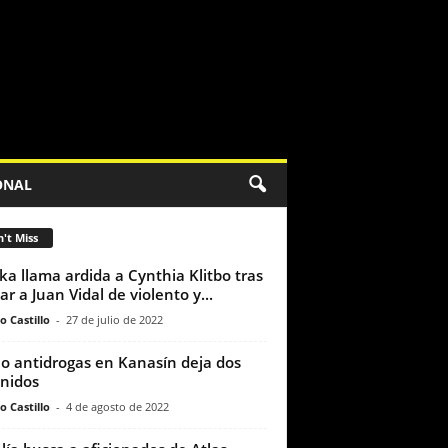
ONAL
't Miss
ka llama ardida a Cynthia Klitbo tras
ar a Juan Vidal de violento y...
o Castillo
-
27 de julio de 2022
o antidrogas en Kanasín deja dos
nidos
o Castillo
-
4 de agosto de 2022