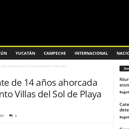
CÚN
YUCATÁN
CAMPECHE
INTERNACIONAL
NACI
años ahorcada en el fraccionamiento Villas del...
Don
nte de 14 años ahorcada
Niur
acus
to Villas del Sol de Playa
Rogeli
Cate
dete
69
0
Rogeli