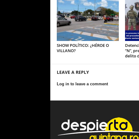
SHOW POLÍTICO: ¿HÉROE O
Detenci
VILLANO?
“N”, pr
delito 
LEAVE A REPLY
Log in to leave a comment