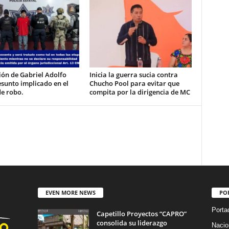
ón de Gabriel Adolfo
Inicia la guerra sucia contra
esunto implicado en el
Chucho Pool para evitar que
de robo.
compita por la dirigencia de MC
EVEN MORE NEWS
PO
Porta
Capetillo Proyectos “CAPRO”
consolida su liderazgo
Nacio