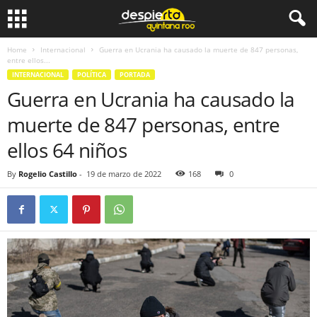
Home
Internacional
Guerra en Ucrania ha causado la muerte de 847 personas,
entre ellos...
INTERNACIONAL
POLÍTICA
PORTADA
Guerra en Ucrania ha causado la
muerte de 847 personas, entre
ellos 64 niños
By
Rogelio Castillo
-
19 de marzo de 2022
168
0