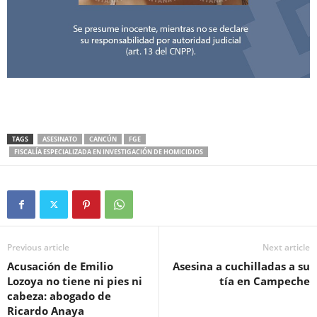
TAGS
ASESINATO
CANCÚN
FGE
FISCALÍA ESPECIALIZADA EN INVESTIGACIÓN DE HOMICIDIOS
Previous article
Next article
Acusación de Emilio
Asesina a cuchilladas a su
Lozoya no tiene ni pies ni
tía en Campeche
cabeza: abogado de
Ricardo Anaya