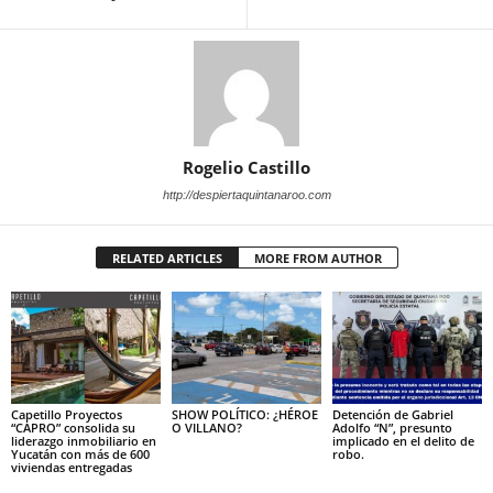
Rogelio Castillo
http://despiertaquintanaroo.com
RELATED ARTICLES
MORE FROM AUTHOR
Capetillo Proyectos
SHOW POLÍTICO: ¿HÉROE
Detención de Gabriel
“CAPRO” consolida su
O VILLANO?
Adolfo “N”, presunto
liderazgo inmobiliario en
implicado en el delito de
Yucatán con más de 600
robo.
viviendas entregadas