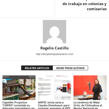
de trabajo en colonias y
comisarías
Rogelio Castillo
http://despiertaquintanaroo.com
RELATED ARTICLES
MORE FROM AUTHOR
Capetillo Proyectos
ANPEC envía carta a
La cerámica de Mata
“CAPRO” consolida su
Claudia Sheinbaum para
Ortiz: de Chihuahua al
liderazgo inmobiliario en
rechazar aumento al IEPS
Museo Nacional de