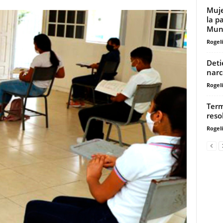
Muje
la p
Mun
Rogeli
Deti
narc
Rogeli
Term
reso
Rogeli