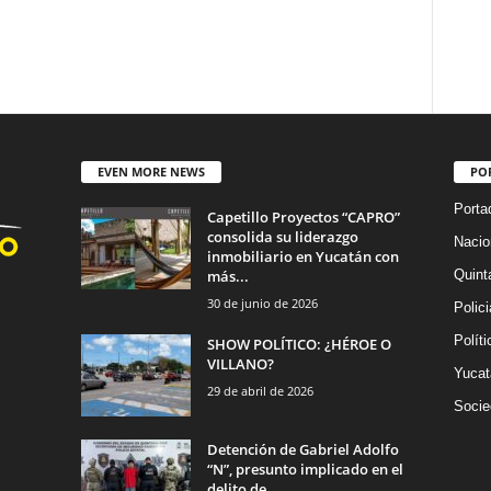
EVEN MORE NEWS
PO
Porta
Capetillo Proyectos “CAPRO”
consolida su liderazgo
Nacio
inmobiliario en Yucatán con
más...
Quint
30 de junio de 2026
Polic
Políti
SHOW POLÍTICO: ¿HÉROE O
VILLANO?
Yucat
29 de abril de 2026
Socie
Detención de Gabriel Adolfo
“N”, presunto implicado en el
delito de...