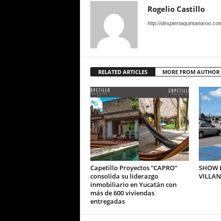
Rogelio Castillo
http://despiertaquintanaroo.co
RELATED ARTICLES
MORE FROM AUTHOR
Capetillo Proyectos “CAPRO”
SHOW P
consolida su liderazgo
VILLA
inmobiliario en Yucatán con
más de 600 viviendas
entregadas