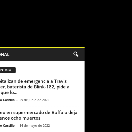
ONAL
't Miss
italizan de emergencia a Travis
er, baterista de Blink-182, pide a
que lo...
o Castillo
-
29 de junio de 2022
teo en supermercado de Buffalo deja
enos ocho muertos
o Castillo
-
14 de mayo de 2022