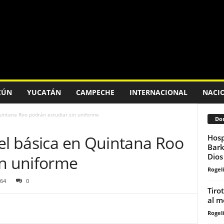
CÚN
YUCATÁN
CAMPECHE
INTERNACIONAL
NACI
uintana Roo podrán estudiar sin uniforme
Don
el básica en Quintana Roo
Hosp
Bark
Dios 
in uniforme
Rogeli
64
0
Tiro
al m
Rogeli