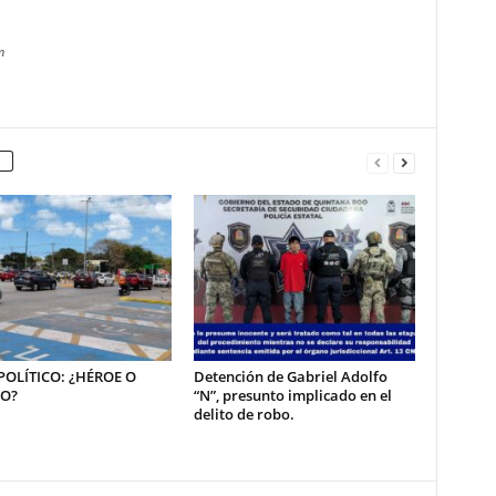
m
OLÍTICO: ¿HÉROE O
Detención de Gabriel Adolfo
NO?
“N”, presunto implicado en el
delito de robo.