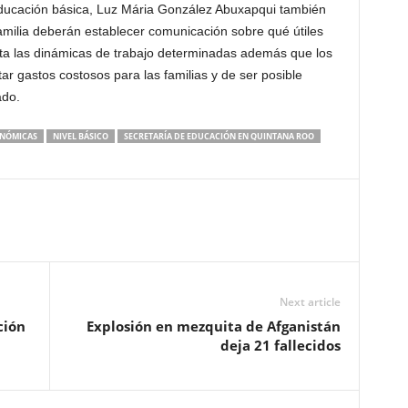
 educación básica, Luz Mária González Abuxapqui también
amilia deberán establecer comunicación sobre qué útiles
ta las dinámicas de trabajo determinadas además que los
r gastos costosos para las familias y de ser posible
ado.
ONÓMICAS
NIVEL BÁSICO
SECRETARÍA DE EDUCACIÓN EN QUINTANA ROO
Next article
ción
Explosión en mezquita de Afganistán
deja 21 fallecidos