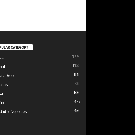
PULAR CATEGORY
1776
da
1133
nal
948
ana Roo
739
iacas
539
ca
477
án
459
dad y Negocios