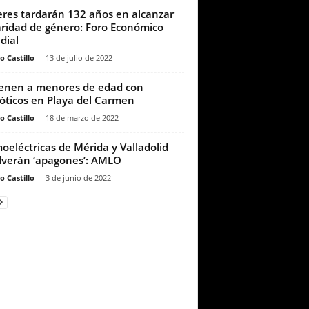
res tardarán 132 años en alcanzar
aridad de género: Foro Económico
dial
o Castillo
-
13 de julio de 2022
enen a menores de edad con
óticos en Playa del Carmen
o Castillo
-
18 de marzo de 2022
oeléctricas de Mérida y Valladolid
lverán ‘apagones’: AMLO
o Castillo
-
3 de junio de 2022