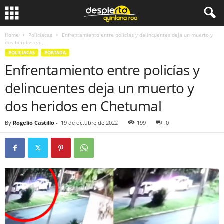
Home
Policiacas
Enfrentamiento entre policías y delincuentes deja un muerto y
dos heridos en...
POLICIACAS
PORTADA
Enfrentamiento entre policías y
delincuentes deja un muerto y
dos heridos en Chetumal
By
Rogelio Castillo
-
19 de octubre de 2022
199
0