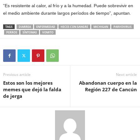
“Es resistente al calor, al frío y a la humedad. Puede sobrevivir en
el medio ambiente durante largos períodos de tiempo”, apuntan.
TAGS
DIARREA
ENFERMEDAD
HECES CON SANGRE
MICHIGAN
PARVOVIRUS
PERROS
SÍNTOMAS
VOMITO
Previous article
Next article
Estos son los mejores
Abandonan cuerpo en la
memes que dejó la falda
Región 227 de Cancún
de jerga