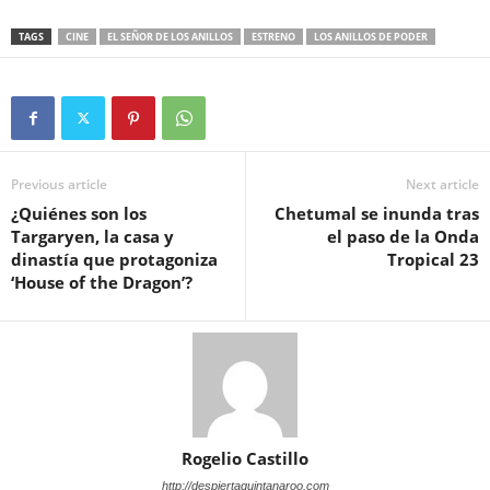
TAGS
CINE
EL SEÑOR DE LOS ANILLOS
ESTRENO
LOS ANILLOS DE PODER
Previous article
Next article
¿Quiénes son los
Chetumal se inunda tras
Targaryen, la casa y
el paso de la Onda
dinastía que protagoniza
Tropical 23
‘House of the Dragon’?
Rogelio Castillo
http://despiertaquintanaroo.com