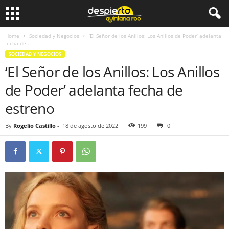
Home
Sociedad y Negocios
‘El Señor de los Anillos: Los Anillos de Poder’ adelanta
fecha de...
SOCIEDAD Y NEGOCIOS
‘El Señor de los Anillos: Los Anillos
de Poder’ adelanta fecha de
estreno
By
Rogelio Castillo
-
18 de agosto de 2022
199
0