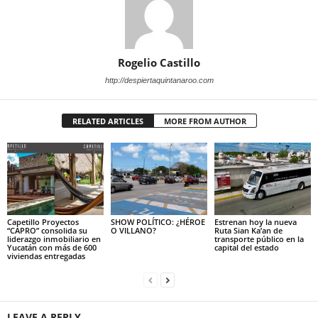
Rogelio Castillo
http://despiertaquintanaroo.com
RELATED ARTICLES
MORE FROM AUTHOR
Capetillo Proyectos
SHOW POLÍTICO: ¿HÉROE
Estrenan hoy la nueva
“CAPRO” consolida su
O VILLANO?
Ruta Sian Ka’an de
liderazgo inmobiliario en
transporte público en la
Yucatán con más de 600
capital del estado
viviendas entregadas
LEAVE A REPLY