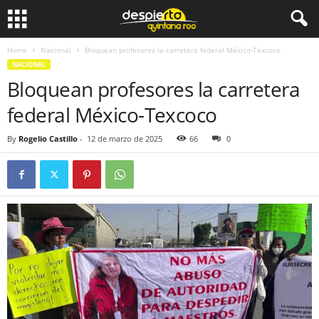
Home
Nacional
Bloquean profesores la carretera federal México-Texcoco
NACIONAL
Bloquean profesores la carretera
federal México-Texcoco
By
Rogelio Castillo
-
12 de marzo de 2025
66
0