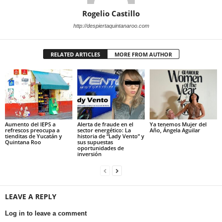
Rogelio Castillo
http://despiertaquintanaroo.com
RELATED ARTICLES
MORE FROM AUTHOR
Aumento del IEPS a
Alerta de fraude en el
Ya tenemos Mujer del
refrescos preocupa a
sector energético: La
Año, Ángela Aguilar
tienditas de Yucatán y
historia de “Lady Vento” y
Quintana Roo
sus supuestas
oportunidades de
inversión
LEAVE A REPLY
Log in to leave a comment