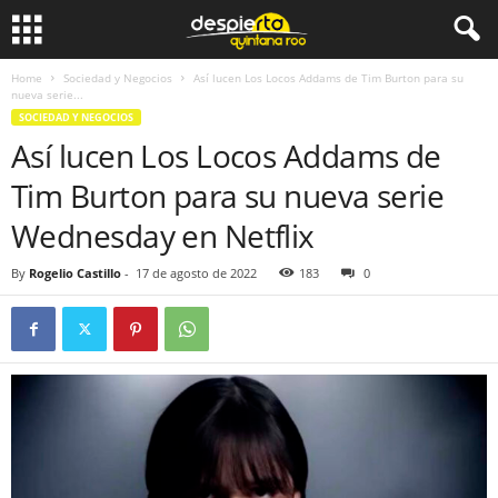
Home
Sociedad y Negocios
Así lucen Los Locos Addams de Tim Burton para su
nueva serie...
SOCIEDAD Y NEGOCIOS
Así lucen Los Locos Addams de
Tim Burton para su nueva serie
Wednesday en Netflix
By
Rogelio Castillo
-
17 de agosto de 2022
183
0