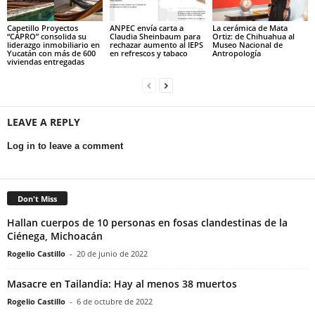
Capetillo Proyectos
ANPEC envía carta a
La cerámica de Mata
“CAPRO” consolida su
Claudia Sheinbaum para
Ortiz: de Chihuahua al
liderazgo inmobiliario en
rechazar aumento al IEPS
Museo Nacional de
Yucatán con más de 600
en refrescos y tabaco
Antropología
viviendas entregadas
LEAVE A REPLY
Log in to leave a comment
Don't Miss
Hallan cuerpos de 10 personas en fosas clandestinas de la
Ciénega, Michoacán
Rogelio Castillo
-
20 de junio de 2022
Masacre en Tailandia: Hay al menos 38 muertos
Rogelio Castillo
-
6 de octubre de 2022