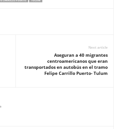
PE CARRILLO PUERTO
TULUM
Next article
Aseguran a 40 migrantes
centroamericanos que eran
transportados en autobús en el tramo
Felipe Carrillo Puerto- Tulum
m