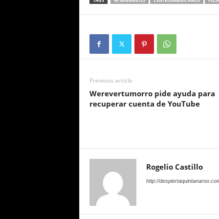
TAGS
40 MIGRANTES
CENTROAMERICANOS
FELI
Previous article
Werevertumorro pide ayuda para
recuperar cuenta de YouTube
Rogelio Castillo
http://despiertaquintanaroo.co