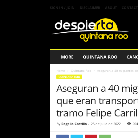
SIGN IN / JOIN
DISCLAIMER
ABOUT
CONTACT
D
e
s
p
i
e
r
MORE
QUINTANA ROO
CAN
t
a
Home
Quintana Roo
Aseguran a 40 migrantes ce
Q
QUINTANA ROO
u
Aseguran a 40 mig
i
n
que eran transpor
t
a
tramo Felipe Carri
n
a
By
Rogelio Castillo
-
25 de julio de 2022
204
R
o
o