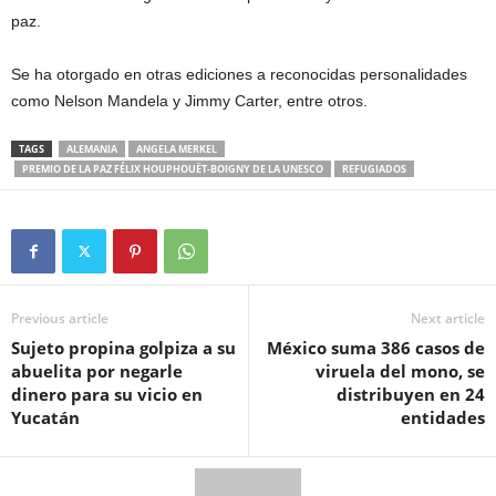
paz.
Se ha otorgado en otras ediciones a reconocidas personalidades
como Nelson Mandela y Jimmy Carter, entre otros.
TAGS
ALEMANIA
ANGELA MERKEL
PREMIO DE LA PAZ FÉLIX HOUPHOUËT-BOIGNY DE LA UNESCO
REFUGIADOS
Previous article
Next article
Sujeto propina golpiza a su
México suma 386 casos de
abuelita por negarle
viruela del mono, se
dinero para su vicio en
distribuyen en 24
Yucatán
entidades